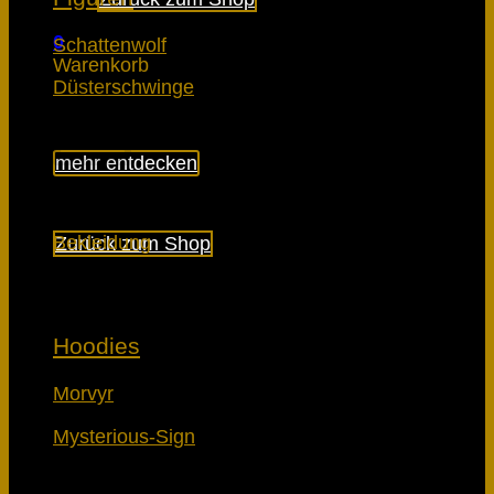
0
Schattenwolf
Warenkorb
Düsterschwinge
mehr entdecken
Es befinden sich keine Produkte im Warenkorb.
Bekleidung
Zurück zum Shop
Hoodies
Morvyr
Mysterious-Sign