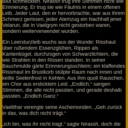
Blut schmeckten. Nirassh trug ihre Stimmen nicht wie
Erinnerung. Er trug sie wie Fäulnis in einem offenen
Leib. Jeder Laut, den er hervorbrachte, war aus ihrem
Schmerz gerissen, jeder Atemzug ein Nachhall jener
Velarun, die in Vaelgrym nicht gestorben waren,
sondern weiterverwendet wurden.
Ein Leersturzleib wuchs aus der Wunde: Risshaut
über rußendem Essenzglühen, Rippen als
Kantenbügel, durchzogen von Schwarzlichtern, die
wie Strahlen in den Rissen standen. In seiner
Bauchmulde gärte Erinnerungsschleim; ein klaffendes
Rissmaul im Brustkorb stülpte Raum nach innen und
keilte Seelenfrost in Kehlen. Aus ihm quoll Rauschen,
ein Chor aus ersticktem Leid. „Endlich,“ sangen
Stimmen, die alle nicht passten, und gerade deshalb
passten. „Endlich Ganz.“
Vaelithar verengte seine Aschemonden. „Geh zurück
in das, was dich nicht trägt.“
„Ich bin, was ihr nicht tragt,“ sagte Nirassh, doch die