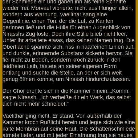
der Schmiede ein und gaben ihn als feine Schnitte
wieder frei. Morvael vibrierte, nicht aus Hunger allein,
sondern aus Warnung. Vaelithar sang eine
Gegenlinie, einen Ton, der die Luft zu Kanten
gerinnen ließ und die Hülle für einen Augenblick von
Nirasshs Zug löste. Doch ihre Stille blieb nicht leer.
Unter ihr arbeitete etwas, das keinen Namen trug. Die
Oberfläche spannte sich, riss in haarfeinen Linien auf,
und dunkle, erinnernde Substanz sickerte hervor. Sie
fiel nicht zu Boden, sondern kroch zurück in den
leidfreien Leib, tastete an seiner eigenen Form
entlang und suchte die Stelle, an der er sich weit
genug öffnen konnte, um Nirassh hindurchzulassen.
Der Chor drehte sich in die Kammer hinein. „Komm,“
sagte Nirassh. „Ich verheiße dir ein Werk, das selbst
dich nicht mehr schneidet.“
Vaelithar ging nicht. Er stand. Von außerhalb der
Kammer kroch Rußlicht herein und legte sich wie eine
kalte Membran auf seine Haut. Die Schattenschmiede
atmete tiefer, und mit jeder Einatmung trug sie neues