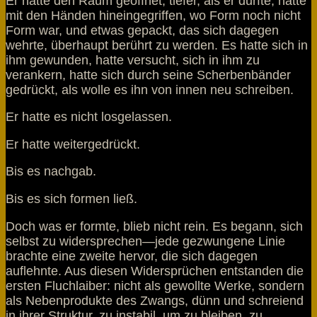
Er hatte den Raum geöffnet, tiefer, als er durfte, hatte
mit den Händen hineingegriffen, wo Form noch nicht
Form war, und etwas gepackt, das sich dagegen
wehrte, überhaupt berührt zu werden. Es hatte sich in
ihm gewunden, hatte versucht, sich in ihm zu
verankern, hatte sich durch seine Scherbenbänder
gedrückt, als wolle es ihn von innen neu schreiben.
Er hatte es nicht losgelassen.
Er hatte weitergedrückt.
Bis es nachgab.
Bis es sich formen ließ.
Doch was er formte, blieb nicht rein. Es begann, sich
selbst zu widersprechen—jede gezwungene Linie
brachte eine zweite hervor, die sich dagegen
auflehnte. Aus diesen Widersprüchen entstanden die
ersten Fluchlaiber: nicht als gewollte Werke, sondern
als Nebenprodukte des Zwangs, dünn und schreiend
in ihrer Struktur, zu instabil, um zu bleiben, zu