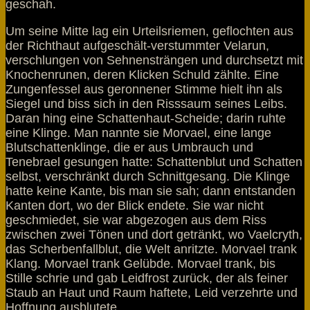
geschah.
Um seine Mitte lag ein Urteilsriemen, geflochten aus
der Richthaut aufgeschält‑verstummter Velarun,
verschlungen von Sehnensträngen und durchsetzt mit
Knochenrunen, deren Klicken Schuld zählte. Eine
Zungenfessel aus geronnener Stimme hielt ihn als
Siegel und biss sich in den Risssaum seines Leibs.
Daran hing eine Schattenhaut‑Scheide; darin ruhte
eine Klinge. Man nannte sie Morvael, eine lange
Blutschattenklinge, die er aus Umbrauch und
Tenebrael gesungen hatte: Schattenblut und Schatten
selbst, verschränkt durch Schnittgesang. Die Klinge
hatte keine Kante, bis man sie sah; dann entstanden
Kanten dort, wo der Blick endete. Sie war nicht
geschmiedet, sie war abgezogen aus dem Riss
zwischen zwei Tönen und dort getränkt, wo Vaelcryth,
das Scherbenfallblut, die Welt anritzte. Morvael trank
Klang. Morvael trank Gelübde. Morvael trank, bis
Stille schrie und gab Leidfrost zurück, der als feiner
Staub an Haut und Raum haftete, Leid verzehrte und
Hoffnung ausblutete.