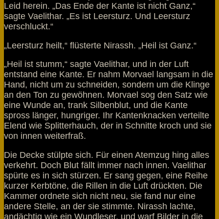
Leid herein. „Das Ende der Kante ist nicht Ganz,“
sagte Vaelithar. „Es ist Leersturz. Und Leersturz
verschluckt.“
„Leersturz heilt,“ flüsterte Nirassh. „Heil ist Ganz.“
„Heil ist stumm,“ sagte Vaelithar, und in der Luft
entstand eine Kante. Er nahm Morvael langsam in die
Hand, nicht um zu schneiden, sondern um die Klinge
an den Ton zu gewöhnen. Morvael sog den Satz wie
eine Wunde an, trank Silbenblut, und die Kante
spross länger, hungriger. Ihr Kantenknacken verteilte
Elend wie Splitterhauch, der in Schnitte kroch und sie
von innen weiterfraß.
Die Decke stülpte sich. Für einen Atemzug hing alles
verkehrt. Doch Blut fällt immer nach innen. Vaelithar
spürte es in sich stürzen. Er sang gegen, eine Reihe
kurzer Kerbtöne, die Rillen in die Luft drückten. Die
Kammer ordnete sich nicht neu, sie fand nur eine
andere Stelle, an der sie stimmte. Nirassh lachte,
andächtig wie ein Wundleser, und warf Bilder in die