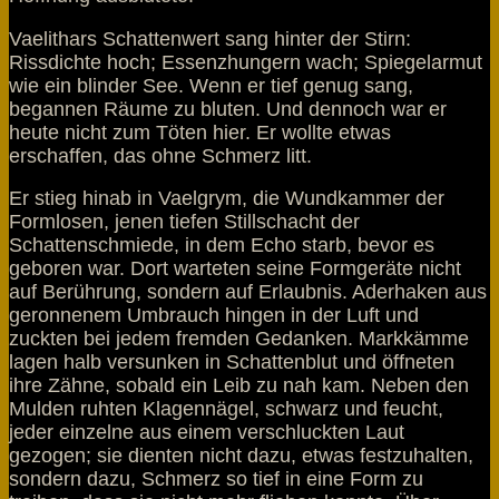
Vaelithars Schattenwert sang hinter der Stirn:
Rissdichte hoch; Essenzhungern wach; Spiegelarmut
wie ein blinder See. Wenn er tief genug sang,
begannen Räume zu bluten. Und dennoch war er
heute nicht zum Töten hier. Er wollte etwas
erschaffen, das ohne Schmerz litt.
Er stieg hinab in Vaelgrym, die Wundkammer der
Formlosen, jenen tiefen Stillschacht der
Schattenschmiede, in dem Echo starb, bevor es
geboren war. Dort warteten seine Formgeräte nicht
auf Berührung, sondern auf Erlaubnis. Aderhaken aus
geronnenem Umbrauch hingen in der Luft und
zuckten bei jedem fremden Gedanken. Markkämme
lagen halb versunken in Schattenblut und öffneten
ihre Zähne, sobald ein Leib zu nah kam. Neben den
Mulden ruhten Klagennägel, schwarz und feucht,
jeder einzelne aus einem verschluckten Laut
gezogen; sie dienten nicht dazu, etwas festzuhalten,
sondern dazu, Schmerz so tief in eine Form zu