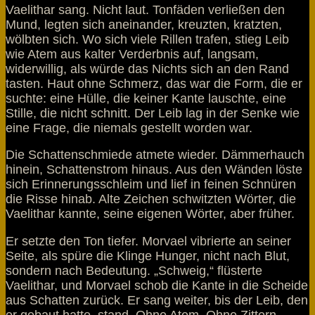
Vaelithar sang. Nicht laut. Tonfäden verließen den
Mund, legten sich aneinander, kreuzten, kratzten,
wölbten sich. Wo sich viele Rillen trafen, stieg Leib
wie Atem aus kalter Verderbnis auf, langsam,
widerwillig, als würde das Nichts sich an den Rand
tasten. Haut ohne Schmerz, das war die Form, die er
suchte: eine Hülle, die keiner Kante lauschte, eine
Stille, die nicht schnitt. Der Leib lag in der Senke wie
eine Frage, die niemals gestellt worden war.
Die Schattenschmiede atmete wieder. Dämmerhauch
hinein, Schattenstrom hinaus. Aus den Wänden löste
sich Erinnerungsschleim und lief in feinen Schnüren
die Risse hinab. Alte Zeichen schwitzten Wörter, die
Vaelithar kannte, seine eigenen Wörter, aber früher.
Er setzte den Ton tiefer. Morvael vibrierte an seiner
Seite, als spüre die Klinge Hunger, nicht nach Blut,
sondern nach Bedeutung. „Schweig,“ flüsterte
Vaelithar, und Morvael schob die Kante in die Scheide
aus Schatten zurück. Er sang weiter, bis der Leib, den
er gebaut hatte, stand. Ohne Atem. Ohne Zittern.