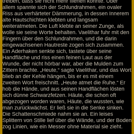
treiben, dass sie nicht mehr fliehen konnte. Über
allem spannte sich der Schlundrahmen, ein ovaler
Riss aus verhärteter Dämmerung, in dessen Innerem
alte Hautschichten klebten und langsam
weiteratmeten. Die Luft klebte an seiner Zunge, als
wolle sie seine Worte behalten. Vaelithar fuhr mit den
Fingern über den Schlundrahmen, und die darin
eingewachsenen Hautreste zogen sich zusammen.
Ein Aderhaken senkte sich, tastete über seine
Handfläche und riss einen feinen Laut aus der
Wunde, der nicht hörbar war, aber die Mulden zum
Zittern brachte. „Heute,“ sagte Vaelithar, und das Wort
blieb an der Kehle hängen, bis er es mit einem
zweiten Wort freischnitt. „Heute atmet die Ruhe.“ Er
hob die Hände, und aus seinen Handflächen lösten
sich dünne Schwarzfetzen. Häute, die schon oft
abgezogen worden waren, Häute, die wussten, wie
man zurückwächst. Er ließ sie in die Senke sinken.
Die Schattenschmiede nahm sie an. Ein leises
Splittern von Stille lief über die Wände, und der Boden
zog Linien, wie ein Messer ohne Material sie zieht.