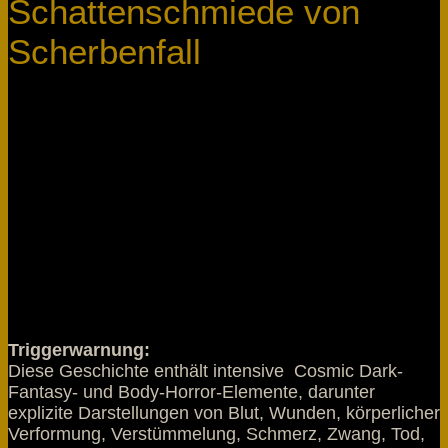
Schattenschmiede von
Scherbenfall
Kapitel I Die Wundkammer der Formlosen Die
Schattenschmiede atmete. Nicht wie ein Brustkorb,
sondern wie ein Gebirge, das die Dunkelheit selbst
verdichtete und wieder freigab. Dämmerhauch hinein,
Schattenstrom hinaus. Wo die Welt in ewige
Zwielichthaut gegerbt war, standen keine Werkstätten,
sondern Schlundkammern aus Risshaut; Zeichen
lagen darin wie schlafende Rissbrut, und wenn der
Atem der […]
Schlagwörter:
Obscyria Kontinent Draen
Triggerwarnung:
Diese Geschichte enthält intensive Cosmic Dark-
Fantasy- und Body-Horror-Elemente, darunter
explizite Darstellungen von Blut, Wunden, körperlicher
Verformung, Verstümmelung, Schmerz, Zwang, Tod,