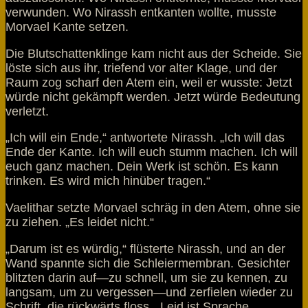
verwunden. Wo Nirassh entkanten wollte, musste
Morvael Kante setzen.
Die Blutschattenklinge kam nicht aus der Scheide. Sie
löste sich aus ihr, triefend vor alter Klage, und der
Raum zog scharf den Atem ein, weil er wusste: Jetzt
würde nicht gekämpft werden. Jetzt würde Bedeutung
verletzt.
„Ich will ein Ende,“ antwortete Nirassh. „Ich will das
Ende der Kante. Ich will euch stumm machen. Ich will
euch ganz machen. Dein Werk ist schön. Es kann
trinken. Es wird mich hinüber tragen.“
Vaelithar setzte Morvael schräg in den Atem, ohne sie
zu ziehen. „Es leidet nicht.“
„Darum ist es würdig,“ flüsterte Nirassh, und an der
Wand spannte sich die Schleiermembran. Gesichter
blitzten darin auf—zu schnell, um sie zu kennen, zu
langsam, um zu vergessen—und zerfielen wieder zu
Schrift, die rückwärts floss. „Leid ist Sprache,