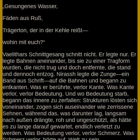
„Gesungenes Wasser,
Fäden aus Ruß,
Trägerton, der in der Kehle reißt—
wohin mit euch?“
Vaelithars Schnittgesang schnitt nicht. Er legte nur. Er
legte Bahnen aneinander, bis sie zu einer Tragform
wurden, die nicht trug und doch entfernte, die stand
und dennoch entzog. Nirassh legte die Zunge—ein
Band aus Schrift—auf die Bahnen und begann zu
entkanten. Was er berührte, verlor Kante. Was Kante
verlor, verlor Bedeutung. Und wo Bedeutung starb,
begann das Innere zu zerfallen: Strukturen lösten sich
voneinander, zogen sich auseinander wie zerrissene
Sehnen, während das, was darunter lag, langsam
nach außen drängte, roh und ungeschützt, als hätte
es zu lange darauf gewartet, endlich verletzt zu
werden. Was Bedeutung verlor, verlor Schmerz. Was
Schmerz verlor, hörte auf, Welt zu sein.