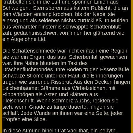
krabbelten sie in die Luft und sponnen Linien aus
Schweigen. Sternsporen aus kaltem Rußlicht, die an
den Wänden entlang krochen, bis der Nebel sie
einsog und als seidenes Nichts zurückließ. In Mulden
aus vernarbter Finsternis schwappte Schattenblut:
zäh, gedächtnisschwer, von innen her glänzend wie
ein Auge ohne Lid.
Die Schattenschmiede war nicht einfach eine Region
sie war ein Organ, das aus Scherbenfall gewachsen
war. Ihre Nähte bluteten im Takt des
Drachenfluchmondes. Ihre Böden trugen Essenzläufe,
schwarze Ströme unter der Haut, die Erinnerungen
trugen wie surrende Rissbrut. Aus den Decken hingen
Leichenbäume: Stämme aus Wirbelzeichen, mit
Rippenbögen als Ästen und Blättern aus
Fleischschrift. Wenn Schmerz wuchs, reckten sie
sich; wenn Gnade zu lange dauerte, hingen sie
schlaff. Jede Wunde an ihnen war eine Seite, jeder
Tropfen eine Silbe.
In diese Atmung hinein trat Vaelithar, ein Zerlyth.