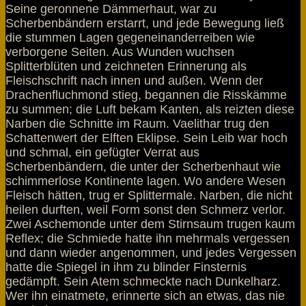
Seine geronnene Dämmerhaut, war zu
Scherbenbändern erstarrt, und jede Bewegung ließ
die stummen Lagen gegeneinanderreiben wie
verborgene Seiten. Aus Wunden wuchsen
Splitterblüten und zeichneten Erinnerung als
Fleischschrift nach innen und außen. Wenn der
Drachenfluchmond stieg, begannen die Risskämme
zu summen; die Luft bekam Kanten, als reizten diese
Narben die Schnitte im Raum. Vaelithar trug den
Schattenwert der Elften Eklipse. Sein Leib war hoch
und schmal, ein gefügter Verrat aus
Scherbenbändern, die unter der Scherbenhaut wie
schimmerlose Kontinente lagen. Wo andere Wesen
Fleisch hätten, trug er Splittermale. Narben, die nicht
heilen durften, weil Form sonst den Schmerz verlor.
Zwei Aschemonde unter dem Stirnsaum trugen kaum
Reflex; die Schmiede hatte ihn mehrmals vergessen
und dann wieder angenommen, und jedes Vergessen
hatte die Spiegel in ihm zu blinder Finsternis
gedämpft. Sein Atem schmeckte nach Dunkelharz.
Wer ihn einatmete, erinnerte sich an etwas, das nie