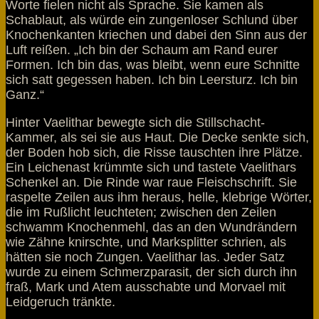
Worte fielen nicht als Sprache. Sie kamen als
Schablaut, als würde ein zungenloser Schlund über
Knochenkanten kriechen und dabei den Sinn aus der
Luft reißen. „Ich bin der Schaum am Rand eurer
Formen. Ich bin das, was bleibt, wenn eure Schnitte
sich satt gegessen haben. Ich bin Leersturz. Ich bin
Ganz.“
Hinter Vaelithar bewegte sich die Stillschacht-
Kammer, als sei sie aus Haut. Die Decke senkte sich,
der Boden hob sich, die Risse tauschten ihre Plätze.
Ein Leichenast krümmte sich und tastete Vaelithars
Schenkel an. Die Rinde war raue Fleischschrift. Sie
raspelte Zeilen aus ihm heraus, helle, klebrige Wörter,
die im Rußlicht leuchteten; zwischen den Zeilen
schwamm Knochenmehl, das an den Wundrändern
wie Zähne knirschte, und Marksplitter schrien, als
hätten sie noch Zungen. Vaelithar las. Jeder Satz
wurde zu einem Schmerzparasit, der sich durch ihn
fraß, Mark und Atem ausschabte und Morvael mit
Leidgeruch tränkte.