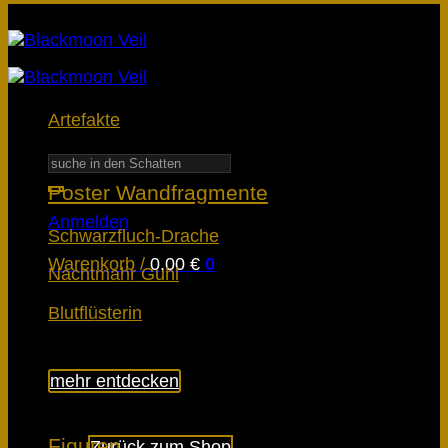
Artefakte
Suchen
nach:
Poster Wandfragmente
Anmelden
Schwarzfluch-Drache
Warenkorb /
0,00
€
0
Nachtmahr Guhl
Blutflüsterin
mehr entdecken
Es befinden sich keine Produkte im
Warenkorb.
Figuren
Zurück zum Shop