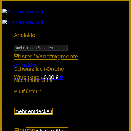
Artefakte
Suchen
nach:
Poster Wandfragmente
Anmelden
Schwarzfluch-Drache
Warenkorb /
0,00
€
0
Nachtmahr Guhl
Blutflüsterin
mehr entdecken
Es befinden sich keine Produkte im
Warenkorb.
Figuren
Zurück zum Shop