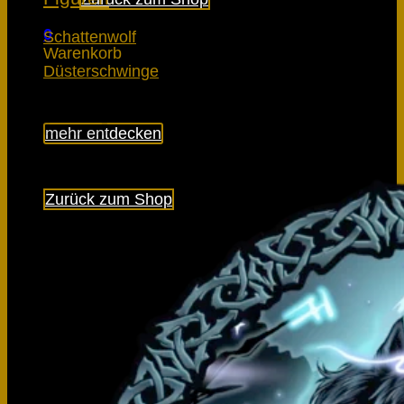
0
Schattenwolf
Warenkorb
Düsterschwinge
mehr entdecken
Es befinden sich keine Produkte im Warenkorb.
Zurück zum Shop