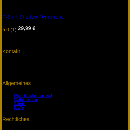
Bekleidung
T-Shirt Shadow Temptress
29,99
€
5.0 (1)
Kontakt
Blackmoon Veil Riedackerstr. 11 D-69509 Mörlenbach
velarun@blackmoonveil.de Geschäftszeiten: montags-freitags von
9-17 Uhr
Allgemeines
Über Blackmoon Veil
Collaboration
Artists
FAQs
Rechtliches