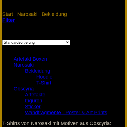
Start
/
Narosaki
/
Bekleidung
/
T-Shirt
Filter
Alle 2 Ergebnisse werden angezeigt
Produkt-Kategorien
Artefakt Boxen
Narosaki
Bekleidung
Hoodie
T-Shirt
Obscyria
Artefakte
Figuren
Sticker
Wandfragmente - Poster & Art Prints
T-Shirts von Narosaki mit Motiven aus Obscyria: