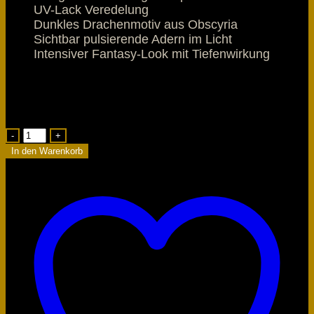
UV-Lack Veredelung
Dunkles Drachenmotiv aus Obscyria
Sichtbar pulsierende Adern im Licht
Intensiver Fantasy-Look mit Tiefenwirkung
Lieferzeit:
1-3 Tage
4 vorrätig
Schwarzfluch
Drache
In den Warenkorb
Wandfragment
A3
Menge