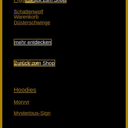
0
Schattenwolf
Warenkorb
Düsterschwinge
mehr entdecken
Es befinden sich keine Produkte im Warenkorb.
Bekleidung
Zurück zum Shop
Hoodies
Morvyr
Mysterious-Sign