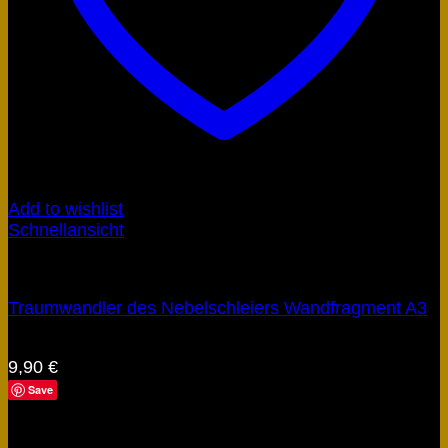
Add to wishlist
Schnellansicht
Artefakte
Traumwandler des Nebelschleiers Wandfragment A3
Bewertet mit
5
von 5
9,90
€
Save