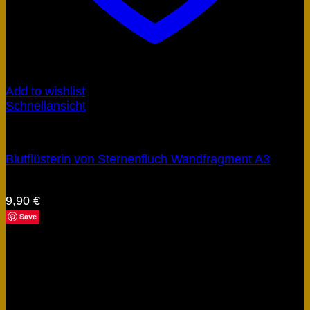
Add to wishlist
Schnellansicht
Artefakte
Blutflüsterin von Sternenfluch Wandfragment A3
Bewertet mit
5
von 5
9,90
€
Save