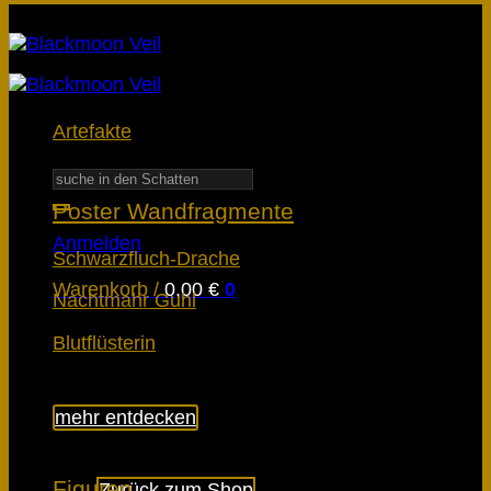
Artefakte
Suchen
nach:
Poster Wandfragmente
Anmelden
Schwarzfluch-Drache
Warenkorb /
0,00
€
0
Nachtmahr Guhl
Blutflüsterin
mehr entdecken
Es befinden sich keine Produkte im
Warenkorb.
Figuren
Zurück zum Shop