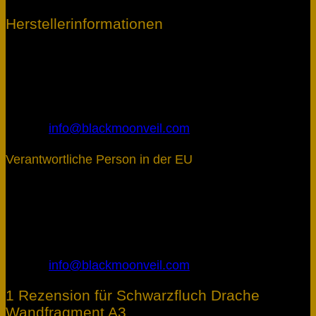
Herstellerinformationen
Blackmoon Veil
Inhaber: Marcel Gottschling
Riedackerstraße 11
69509 Mörlenbach
Deutschland
E-Mail:
info@blackmoonveil.com
Verantwortliche Person in der EU
Blackmoon Veil
Inhaber: Marcel Gottschling
Riedackerstraße 11
69509 Mörlenbach
Deutschland
E-Mail:
info@blackmoonveil.com
1 Rezension für
Schwarzfluch Drache
Wandfragment A3