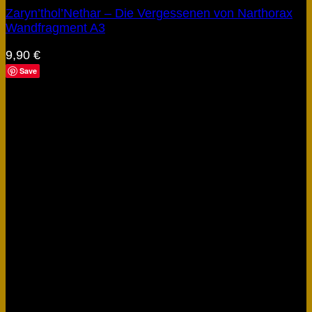
Zaryn’thol’Nethar – Die Vergessenen von Narthorax
Wandfragment A3
9,90
€
Save