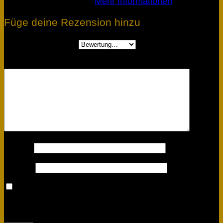
Verifizierter Kauf.
Mehr Informationen
Füge deine Rezension hinzu
Deine Bewertung
*
Deine Rezension
*
Name
*
E-Mail
*
Meinen Namen, meine E-Mail-Adresse und meine
Website in diesem Browser für die nächste
Kommentierung speichern.