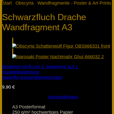
Start
/
Obscyria
/
Wandfragmente - Poster & Art Prints
Schwarzfluch Drache
Wandfragment A3
Bewertet mit
5
von 5, basierend auf
1
Kundenbewertung
geprüfte Gesamtbewertungen
9,90
€
inkl. 19 % MwSt.
zzgl.
Versandkosten
A3 Posterformat
250 g/m² hochwertiges Papier