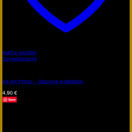
Add to wishlist
Schnellansicht
Artefakte
A4 Art Prints – Obscyria Kollektion
4,90
€
Save