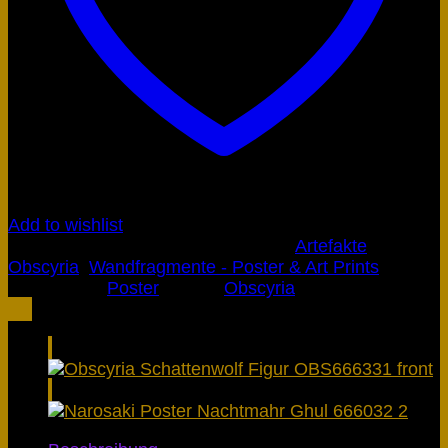
Add to wishlist
Artikelnummer:
666031
Kategorien:
Artefakte
,
Obscyria
,
Wandfragmente - Poster & Art Prints
Schlagwort:
Poster
Marke:
Obscyria