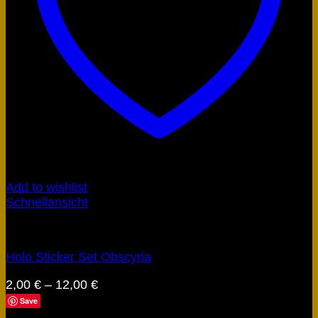
Add to wishlist
Schnellansicht
Obscyria
Holo Sticker Set Obscyria
2,00
€
–
12,00
€
Save