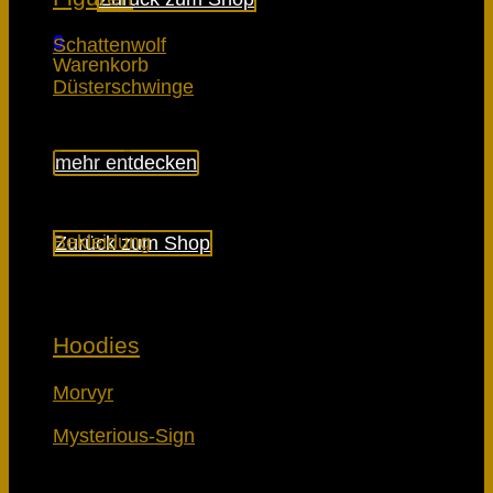
0
Schattenwolf
Warenkorb
Düsterschwinge
mehr entdecken
Es befinden sich keine Produkte im Warenkorb.
Bekleidung
Zurück zum Shop
Hoodies
Morvyr
Mysterious-Sign