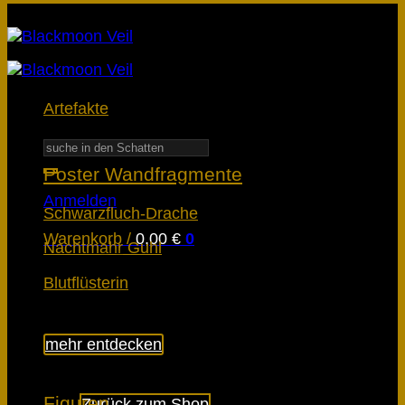
Artefakte
Suchen
nach:
Poster Wandfragmente
Anmelden
Schwarzfluch-Drache
Warenkorb /
0,00
€
0
Nachtmahr Guhl
Blutflüsterin
mehr entdecken
Es befinden sich keine Produkte im
Warenkorb.
Figuren
Zurück zum Shop