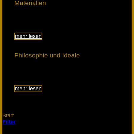
Materialien
Lerne, was den Unterschied macht.
mehr lesen
Philosophie und Ideale
Erfahre, was uns bewegt.
mehr lesen
Start
/
Obscyria
Filter
Ergebnisse 1 – 12 von 18 werden angezeigt