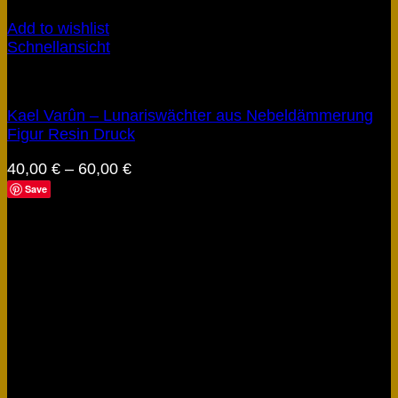
Add to wishlist
Schnellansicht
Figuren
Kael Varûn – Lunariswächter aus Nebeldämmerung
Figur Resin Druck
40,00
€
–
60,00
€
Save