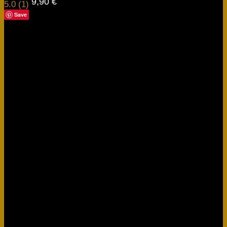
9,90
€
5.0 (1)
Save