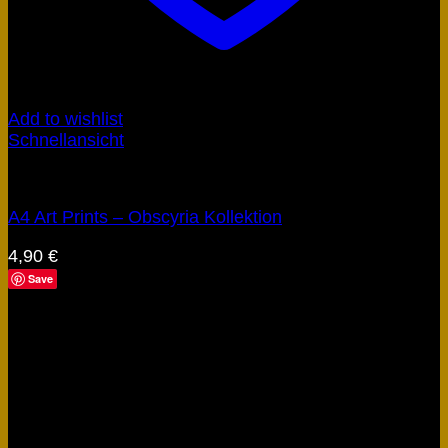
Add to wishlist
Schnellansicht
Wandfragmente - Poster & Art Prints
A4 Art Prints – Obscyria Kollektion
4,90
€
Save