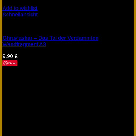
Add to wishlist
Schnellansicht
Obscyria
Ghruv’ashar – Das Tal der Verdammten
Wandfragment A3
9,90
€
Save