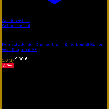
Add to wishlist
Schnellansicht
Obscyria
Dornschädel der Dämmerbrut – Scherbenfall Edition –
Wandfragment A3
9,90
€
5.0 (1)
Save