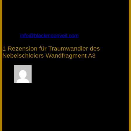
Blackmoon Veil
Inhaber: Marcel Gottschling
Riedackerstraße 11
69509 Mörlenbach
Deutschland
E-Mail:
info@blackmoonveil.com
1 Rezension für
Traumwandler des
Nebelschleiers Wandfragment A3
Bewertet mit
5
von 5
Lis G.
–
11.01.2026
Ich bin absolut begeistert von dem Poster. Das
Artwork sieht in echt noch beeindruckender aus
als auf den Bildern und die Qualität überstieg
sogar meine Erwartungen. Keine Verpixelung,