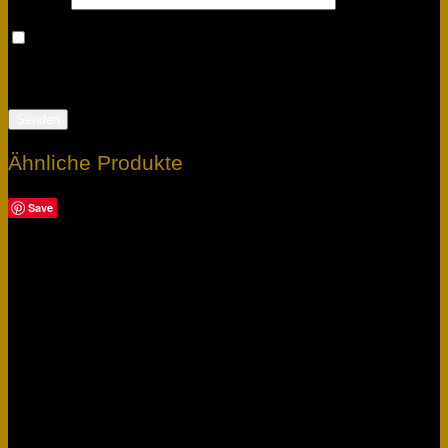
Meinen Namen, meine E-Mail-Adresse und meine
Website in diesem Browser für die nächste
Kommentierung speichern.
Ähnliche Produkte
Save