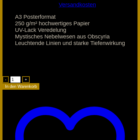
inkl. 19 % MwSt.
zzgl.
Versandkosten
A3 Posterformat
250 g/m² hochwertiges Papier
UV-Lack Veredelung
Mystisches Nebelwesen aus Obscyria
Leuchtende Linien und starke Tiefenwirkung
Lieferzeit:
1-3 Tage
4 vorrätig
Traumwandler
des
In den Warenkorb
Nebelschleiers
Wandfragment
A3
Menge