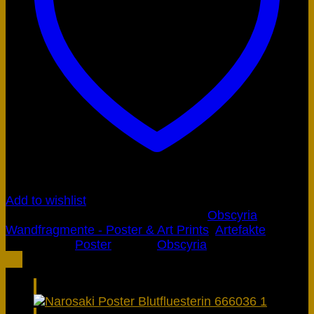
Add to wishlist
Artikelnummer:
666035
Kategorien:
Obscyria
,
Wandfragmente - Poster & Art Prints
,
Artefakte
Schlagwort:
Poster
Marke:
Obscyria