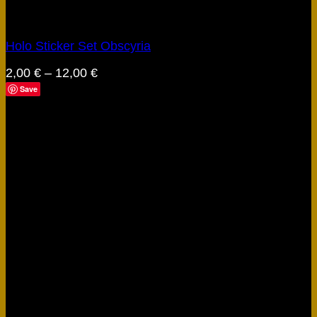
Artefakte
Holo Sticker Set Obscyria
2,00
€
–
12,00
€
Save