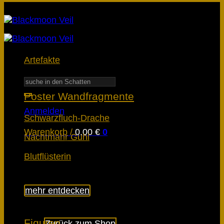
Artefakte
Suchen
nach:
Poster Wandfragmente
Anmelden
Schwarzfluch-Drache
Warenkorb /
0,00
€
0
Nachtmahr Guhl
Blutflüsterin
mehr entdecken
Es befinden sich keine Produkte im
Warenkorb.
Figuren
Zurück zum Shop