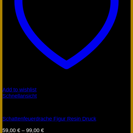
Add to wishlist
Schnellansicht
Figuren
Schattenfeuerdrache Figur Resin Druck
59,00
€
–
99,00
€