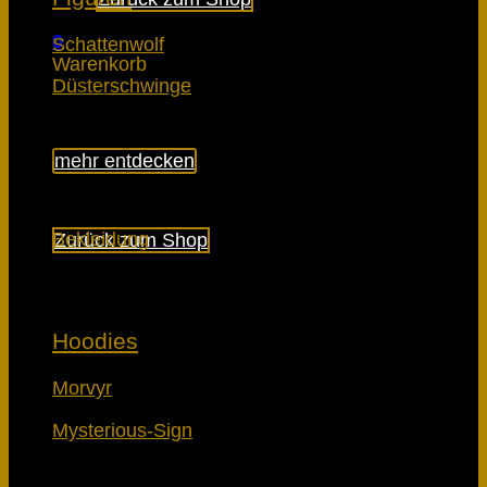
0
Schattenwolf
Warenkorb
Düsterschwinge
mehr entdecken
Es befinden sich keine Produkte im Warenkorb.
Bekleidung
Zurück zum Shop
Hoodies
Morvyr
Mysterious-Sign