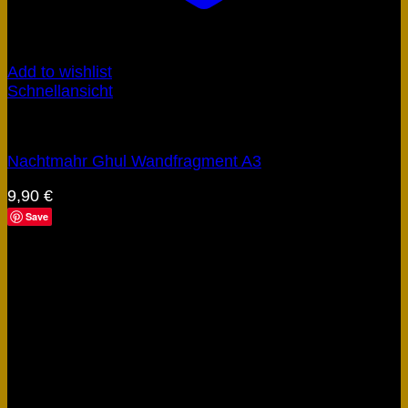
Add to wishlist
Schnellansicht
Obscyria
Nachtmahr Ghul Wandfragment A3
9,90
€
Save