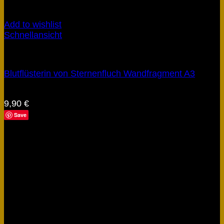
Add to wishlist
Schnellansicht
Obscyria
Blutflüsterin von Sternenfluch Wandfragment A3
Bewertet mit
5
von 5
9,90
€
Save