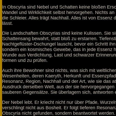
In Obscyria sind Nebel und Schatten keine bloßen Er
Wandel und Wirklichkeit selbst hervorgehen. Nichts an d
die Schleier. Alles trägt Nachhall. Alles ist von Esse
lässt.
Die Landschaften Obscyrias sind keine Kulissen. Sie s
Schattensang bewahrt, statt bloß zu erstarren. Tiefensti
Nachtgeflüster-Dschungel lauscht, bevor ein Schritt ihn
sondern ein kosmisches Gewebe, das in jede Essenz hine
Wunde aus Verdichtung, Last und schwarzer Erinnerung.
formen und zu prüfen.
Auch ihre Bewohner sind nichts, was sich mit weltlichen
Wesenheiten, deren Kaeryth, Herkunft und Essenzpfade
Resonanz, Region, Nachhall und der Art, wie sie das at
Ausdruck derselben Welt, aus der sie hervorgegangen si
sauberen Gegensätze. Sie überlagern sich, antworten 
Der Nebel lebt. Er kriecht nicht nur über Pfade, Wurzel
verschlingt nicht aus Bosheit. Er folgt tieferen Resonan
Obscyria nicht gefunden, sondern beantwortet werden.