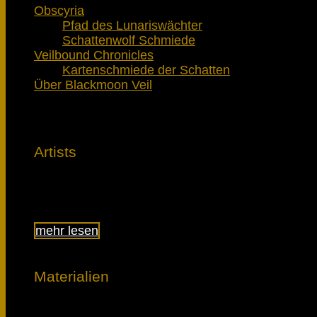
Obscyria
Pfad des Lunariswächter
Schattenwolf Schmiede
Veilbound Chronicles
Kartenschmiede der Schatten
Über Blackmoon Veil
Artists
Lerne die Künstler kennen
mehr lesen
Materialien
Lerne, was den Unterschied macht.