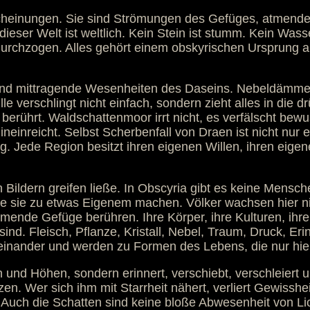
scheinungen. Sie sind Strömungen des Gefüges, atmend
ieser Welt ist weltlich. Kein Stein ist stumm. Kein Wass
nz durchzogen. Alles gehört einem obskyrischen Ursprung 
ind mittragende Wesenheiten des Daseins. Nebeldämmerun
lle verschlingt nicht einfach, sondern zieht alles in die 
 berührt. Waldschattenmoor irrt nicht, es verfälscht bewu
inreicht. Selbst Scherbenfall von Draen ist nicht nur e
 Jede Region besitzt ihren eigenen Willen, ihren eigene
 Bildern greifen ließe. In Obscyria gibt es keine Mensch
 sie zu etwas Eigenem machen. Völker wachsen hier nich
mende Gefüge berühren. Ihre Körper, ihre Kulturen, ihre
nd. Fleisch, Pflanze, Kristall, Nebel, Traum, Druck, Er
einander und werden zu Formen des Lebens, die nur hier
n und Höhen, sondern erinnert, verschiebt, verschleiert 
zen. Wer sich ihm mit Starrheit nähert, verliert Gewisshe
 Auch die Schatten sind keine bloße Abwesenheit von Li