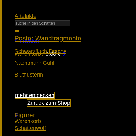
Artefakte
Suchen
nach:
Poster Wandfragmente
Anmelden
Schwarzfluch-Drache
Warenkorb /
0,00
€
0
Nachtmahr Guhl
Blutflüsterin
Es befinden sich keine Produkte im Warenko
mehr entdecken
Zurück zum Shop
Figuren
0
Warenkorb
Schattenwolf