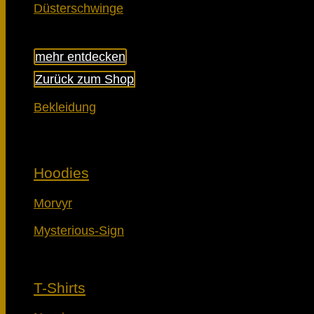
Düsterschwinge
Es befinden sich keine Produkte im Warenkorb.
mehr entdecken
Zurück zum Shop
Bekleidung
Hoodies
Morvyr
Mysterious-Sign
T-Shirts